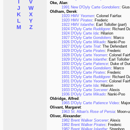
I
V
Oke, Alan
:
J
W
1991 New D'Oyly Carte
Gondoliers
: Giu
Oldham, Derek
:
K
X
1920 HMV
Yeomen
: Colonel Fairfax
L
Y
1920 HMV
Pirates
: Frederic
1922 HMV
Iolanthe
: Earl Tolloller (
part
)
M
Z
1924 D'Oyly Carte
Ruddigore
: Richard D
1924 D'Oyly Carte
Ida
: Hilarion
1927 D'Oyly Carte
Gondoliers
: Marco
1926 D'Oyly Carte
Mikado
: Nanki-Poo
1927 D'Oyly Carte
Trial
: The Defendant
1929 D'Oyly Carte
Pirates
: Frederic
1928 D'Oyly Carte
Yeomen
: Colonel Fair
1929 D'Oyly Carte
Iolanthe
: Earl Tolloller
1930 D'Oyly Carte
Patience
: Duke of Du
1931 D'Oyly Carte
Gondoliers
: Marco
1931 D'Oyly Carte
Pirates
: Frederic
1931 D'Oyly Carte
Ruddigore
: Richard D
1931 D'Oyly Carte
Yeomen
: Colonel Fair
1932 D'Oyly Carte
Ida
: Hilarion
1933 D'Oyly Carte
Sorcerer
: Alexis
1936 D'Oyly Carte
Mikado
: Nanki-Poo
Oldridge, Alfred
:
1965 D'Oyly Carte
Patience
Video
: Majo
Olivant, Margaret
:
1963 St. Alban's
Rose of Persia
: Moon-u
Oliver, Alexander
:
1982 Brent Walker
Sorcerer
: Alexis
1982 Brent Walker
Pirates
: Frederic
1982 Brent Walker
Iolanthe
: Strephon