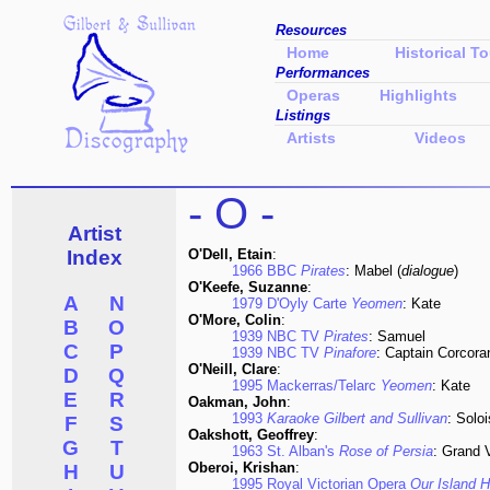
Resources
Home
Historical To
Performances
Operas
Highlights
Listings
Artists
Videos
- O -
Artist
Index
O'Dell, Etain
:
1966 BBC
Pirates
: Mabel (
dialogue
)
O'Keefe, Suzanne
:
A
N
1979 D'Oyly Carte
Yeomen
: Kate
O'More, Colin
:
B
O
1939 NBC TV
Pirates
: Samuel
C
P
1939 NBC TV
Pinafore
: Captain Corcora
O'Neill, Clare
:
D
Q
1995 Mackerras/Telarc
Yeomen
: Kate
E
R
Oakman, John
:
1993
Karaoke Gilbert and Sullivan
: Soloi
F
S
Oakshott, Geoffrey
:
G
T
1963 St. Alban's
Rose of Persia
: Grand V
Oberoi, Krishan
:
H
U
1995 Royal Victorian Opera
Our Island 