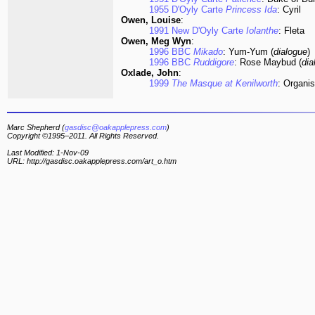
1955 D'Oyly Carte
Princess Ida
: Cyril
Owen, Louise
:
1991 New D'Oyly Carte
Iolanthe
: Fleta
Owen, Meg Wyn
:
1996 BBC
Mikado
: Yum-Yum (
dialogue
)
1996 BBC
Ruddigore
: Rose Maybud (
dia
Oxlade, John
:
1999
The Masque at Kenilworth
: Organis
Marc Shepherd (
gasdisc@oakapplepress.com
)
Copyright ©1995–2011. All Rights Reserved.
Last Modified: 1-Nov-09
URL: http://gasdisc.oakapplepress.com/art_o.htm