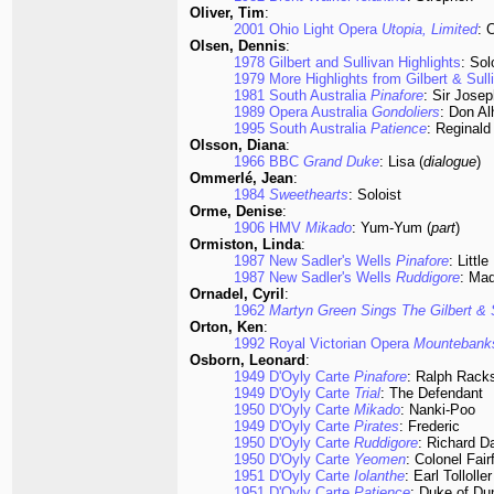
Oliver, Tim
:
2001 Ohio Light Opera
Utopia, Limited
: 
Olsen, Dennis
:
1978 Gilbert and Sullivan Highlights
: Sol
1979 More Highlights from Gilbert & Sull
1981 South Australia
Pinafore
: Sir Josep
1989 Opera Australia
Gondoliers
: Don A
1995 South Australia
Patience
: Reginald
Olsson, Diana
:
1966 BBC
Grand Duke
: Lisa (
dialogue
)
Ommerlé, Jean
:
1984
Sweethearts
: Soloist
Orme, Denise
:
1906 HMV
Mikado
: Yum-Yum (
part
)
Ormiston, Linda
:
1987 New Sadler's Wells
Pinafore
: Littl
1987 New Sadler's Wells
Ruddigore
: Ma
Ornadel, Cyril
:
1962
Martyn Green Sings The Gilbert & 
Orton, Ken
:
1992 Royal Victorian Opera
Mountebank
Osborn, Leonard
:
1949 D'Oyly Carte
Pinafore
: Ralph Rack
1949 D'Oyly Carte
Trial
: The Defendant
1950 D'Oyly Carte
Mikado
: Nanki-Poo
1949 D'Oyly Carte
Pirates
: Frederic
1950 D'Oyly Carte
Ruddigore
: Richard D
1950 D'Oyly Carte
Yeomen
: Colonel Fair
1951 D'Oyly Carte
Iolanthe
: Earl Tolloller
1951 D'Oyly Carte
Patience
: Duke of Du